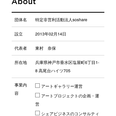
して、MAGO GALLERY YOKOHAMAが掲載さ
れました。
2021.02.16
団体名
特定非営利活動法人soshare
楽活（rakukatsu）
「感性豊かな刺激あるアート体験！SDGsアー
設立
2013年02月14日
トの先駆者 長坂真護×汐留・パークホテル東
京」としてMAGO GALLERY YOKOHAMAが掲
代表者
東村 奈保
載されました。
2021.02.13
所在地
兵庫県神戸市垂水区塩屋町6丁目1-
日本経済新聞（神奈川版）
8 高尾台ハイツ705
「廃棄物の美術作品ギャラリー 横浜・元町で来
月開業」として、MAGO GALLERY
□
事業内
アートギャラリー運営
YOKOHAMAが掲載されました。
□
容
アートプロジェクトの企画・運
2018.10.31
営
関テレ
□
“イマドキFILE センニュウ”に「次々と店が入れ
シェアビジネスのコンサルティ