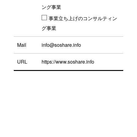
替わる！？シェアキッチンとは」として放送さ
ング事業
れました。
□
事業立ち上げのコンサルティン
2018.05.23
グ事業
神戸新聞
「シェアキッチンいいね！！手軽に開業、独立
Mail
info@soshare.info
希望者ら修行」として掲載されました。
2018.03.20
URL
https://www.soshare.info
毎日新聞
「多くの人の夢お手伝い 人と場所つなぐヒト
トバ 」として掲載されました。
2017.12.01
Meets Regional
”特集 神戸ド真ん中。 2019”に「新しい店舗の
カタチ。シェアキッチンヒトトバって？」とし
て掲載されました。